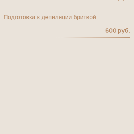
Меню
Документы
Меню услуг
Договор оказания услуг
Массажи и СПА
Политика конфиденциальности
Beauty
Сан-эпидем заключение