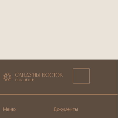
Косметология
Выписка из реестра лицензий
Ритуалы особого дня
Сертификаты
Контакты
Режим работы: пн. - вс. 09-22, вт.: 11 - 21
Адрес: Неглинная д.14 стр. 4, 2-й этаж
Телефон:
+7 (985) 180-33-63
+7 (985) 180-12-20
Документы по деятельности юридического лица
ООО «ОРИЕНТАЛ СПА»
ИНН 9703205304
ОГРН 1257700079240
Email: orientalspa@bk.ru
Разработка сайта