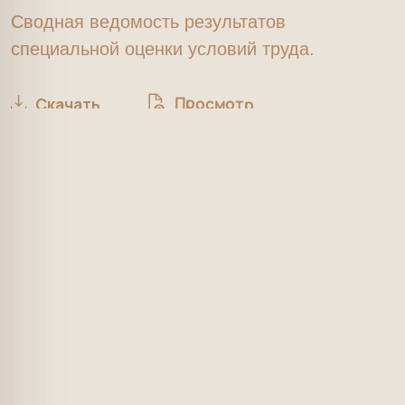
Меню
Документы
Меню услуг
Договор оказания услуг
Массажи и СПА
Политика конфиденциальности
Beauty
Сан-эпидем заключение
Косметология
Выписка из реестра лицензий
Ритуалы особого дня
Сертификаты