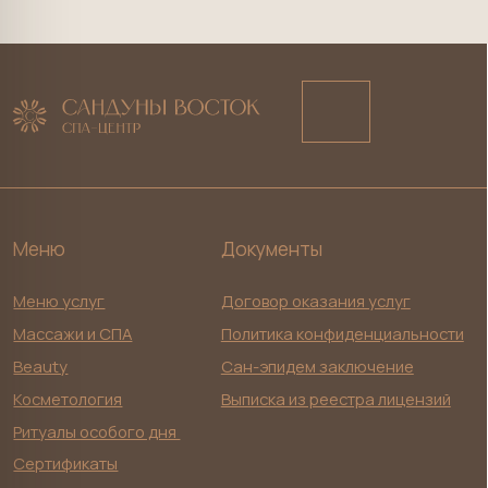
Контакты
Режим работы: пн. - вс. 09-22, вт.: 11 - 21
Адрес: Неглинная д.14 стр. 4, 2-й этаж
Телефон:
+7 (985) 180-33-63
+7 (985) 180-12-20
Документы по деятельности юридического лица
ООО «ОРИЕНТАЛ СПА»
ИНН 9703205304
ОГРН 1257700079240
Email: orientalspa@bk.ru
Разработка сайта