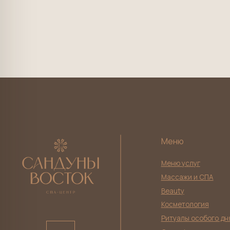
Меню
Меню услуг
Массажи и СПА
Beauty
Косметология
Ритуалы особого дня
Сертификаты