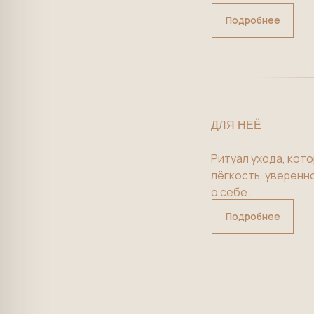
ДЛЯ НЕЁ
Ритуал ухода, который в
лёгкость, уверенность и
о себе.
Подробнее
СПА ДЛЯ ДВУХ ПОДРУГ
День, созданный для обще
совместного восстановл
Подробнее