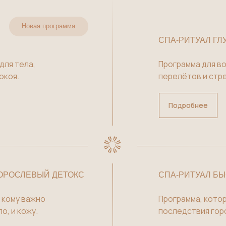
а,
Программа для восстановлени
перелётов и стрессовых перио
Подробнее
ЕВЫЙ ДЕТОКС
СПА-РИТУАЛ БЫСТРОЕ ВОС
важно
Программа, которая снимает
жу.
последствия городской устало
ГЛАВНАЯ
СПА-РИТУАЛ КЛЕОПАТРА
Подробнее
СПА ДЛЯ ДВОИХ
СПА ДЛЯ НЕЁ
СПА ДЛЯ НЕГО