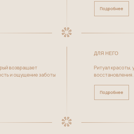
СПА ДЛЯ ДВУХ ПОДРУГ
ДЛЯ НЕГО
СПА-РИТУАЛ БЫСТРОЕ ВОССТАНОВЛЕНИЕ
озвращает
Ритуал красоты, ухода и
 ощущение заботы
восстановления.
СПА-РИТУАЛ ГЛУБОКИЙ ДЕТОКС
СПА-РИТУАЛ ВОДОРОСЛЕВЫЙ ДЕТОКС
Подробнее
ЗАКРЫТЬ
|
ВСЕ РИТУАЛЫ
ДЛЯ ДВОИХ
ния, отдыха и
Восстановление и красота —
ения.
для неё и для него.
Подробнее