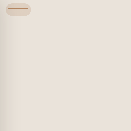
Рит
пере