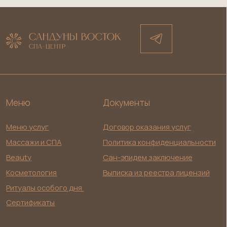
Косметология
Выписка из реестра лицензий
Ритуалы особого дня
Сертификаты
Контакты
Режим работы: пн. - вс. 09-22, вт.: 11 - 21
Адрес: Неглинная д.14 стр. 4, 2-й этаж
Телефон:
+7 (985) 180-33-63
+7 (985) 180-12-20
Документы по деятельности юридического лица
ООО «ОРИЕНТАЛ СПА»
ИНН 9703205304
ОГРН 1257700079240
Email: orientalspa@bk.ru
Разработка сайта