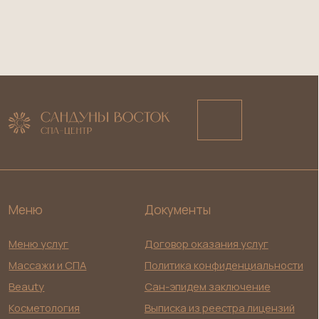
Телефон:
+7 (985) 180-33-63
+7 (985) 180-12-20
Документы по деятельности юридического лица
ООО «ОРИЕНТАЛ СПА»
ИНН 9703205304
ОГРН 1257700079240
Email: orientalspa@bk.ru
Разработка сайта