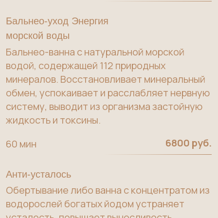
жидкость и токсины.
6800 руб.
60 мин
Анти-усталось
Обертывание либо ванна с концентратом из
водорослей богатых йодом устраняет
усталость, повышает выносливость,
укрепляет сердечно-сосудистую систему,
уменьшает отечность, способствует
стройности тела.
90 мин
10500 руб.
Анти-эйдж
Обертывание или ванна насыщает тело
кальцием, способствуя укреплению костей,
мышц и кожи. Глубокое расслабление,
повышение тонуса кожи, прилив энергии и