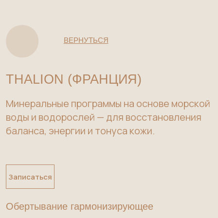
ВЕРНУТЬСЯ
THALION (ФРАНЦИЯ)
Минеральные программы на основе морской
воды и водорослей — для восстановления
баланса, энергии и тонуса кожи.
Записаться
Обертывание гармонизирующее
Морская грязь активно воздействует на
весь организм, способствуя выведению
токсинов, улучшению циркуляции и
устранению отечности, великолепно