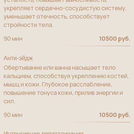
сил.
90 мин
10500 руб.
Интенсивная ревитализация
Восстановление минерального баланса
организма с помощью насыщения морскими
минералами, особенно магнием. Глубокое
воздействует на ткани тела, снимает
мышечные спазмы после перелетов, спорта
и активного образа жизни.
90 / 120 мин
от 14200 руб.
Пилинг-массаж Нежность
Обновление кожи с использованием
минеральных солей либо гидрогелевого
пилинга. Увлажняющий крем или молочко в
качестве завершающего аккорда.